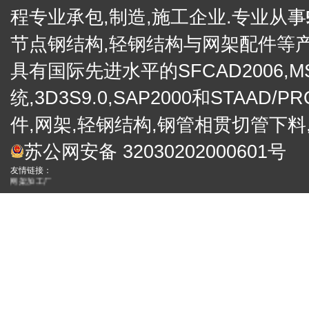
程专业承包,制造,施工企业.专业从事
节点钢结构,轻钢结构与网架配件等产
具有国际先进水平的SFCAD2006,M
统,3D3S9.0,SAP2000和STA
件,网架,轻钢结构,钢管相贯切管下料
电子礼炮
苏公网安备 32030202000601号
礼炮
徐州网架厂
网架
友情链接：
网架加工厂
便携式金相
工业内窥镜
网架
合作伙伴：
四川保温装 饰一体板厂家
西藏外墙保温装饰一体板
四川外墙保温装饰
真石漆保温一体板
成都外墙保温装饰一体板厂家
四川岩棉装饰保温一体板批发
拉