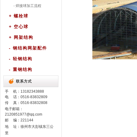
- 焊接球加工流程
+ 螺栓球
+ 空心球
+ 网架结构
- 钢结构网架配件
- 轻钢结构
- 重钢结构
联系方式
手 机：
13182343888
电 话：0516-83832809
传 真：0516-83832808
电子邮箱：
2120851977@qq.com
邮 编：221144
地 址：徐州市大彭镇东三公
里