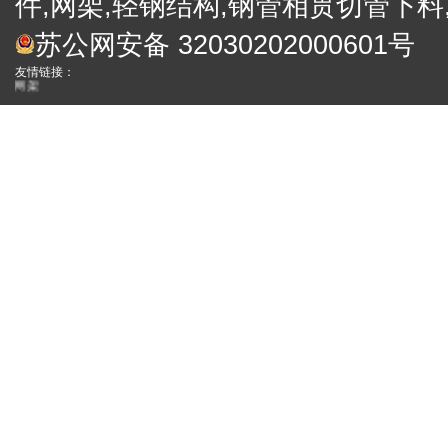
件,网架,轻钢结构,钢管相贯切管下料
电子礼炮
苏公网安备 32030202000601号
礼炮
徐州网架厂
友情链接：
网架
网架加工厂
便携式金相
工业内窥镜
网架
合作伙伴：
四川保温装 饰一体板厂家
西藏外墙保温装饰一体板
四川外墙保温装饰
真石漆保温一体板
成都外墙保温装饰一体板厂家
四川岩棉装饰保温一体板批发
拉