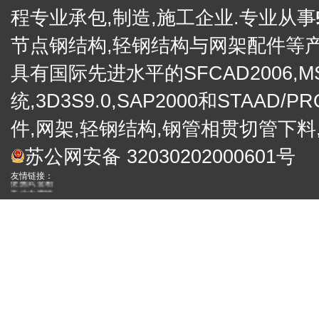
程专业承包,制造,施工企业.专业从事
节点钢结构,轻钢结构与网架配件等产
具有国际先进水平的SFCAD2006,M
统,3D3S9.0,SAP2000和STA
件,网架,轻钢结构,钢管相贯切管下料
电子礼炮
礼炮
徐州网架厂
苏公网安备 32030202000601号
网架
网架加工厂
友情链接：
便携式金相
工业内窥镜
网架
合作伙伴：
四川保温装 饰一体板厂家
西藏外墙保温装饰一体板
四川外墙保温装饰
真石漆保温一体板
成都外墙保温装饰一体板厂家
四川岩棉装饰保温一体板批发
拉