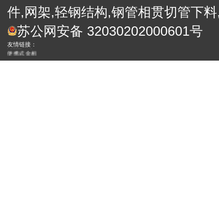
件,网架,轻钢结构,钢管相贯切管下料
电子礼炮
礼炮
苏公网安备 32030202000601号
徐州网架厂
网架
网架加工厂
友情链接：
便携式金相
工业内窥镜
网架
合作伙伴：
四川保温装 饰一体板厂家
西藏外墙保温装饰一体板
四川外墙保温装饰
真石漆保温一体板
成都外墙保温装饰一体板厂家
四川岩棉装饰保温一体板批发
拉