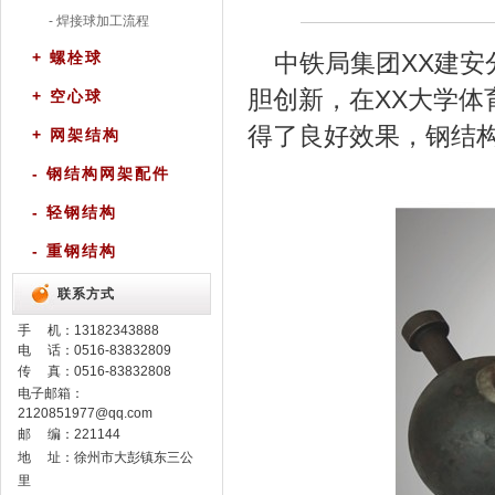
- 焊接球加工流程
+ 螺栓球
中铁局集团XX建
胆创新，在XX大学
+ 空心球
得了良好效果，钢结
+ 网架结构
- 钢结构网架配件
- 轻钢结构
- 重钢结构
联系方式
手 机：
13182343888
电 话：0516-83832809
传 真：0516-83832808
电子邮箱：
2120851977@qq.com
邮 编：221144
地 址：徐州市大彭镇东三公
里