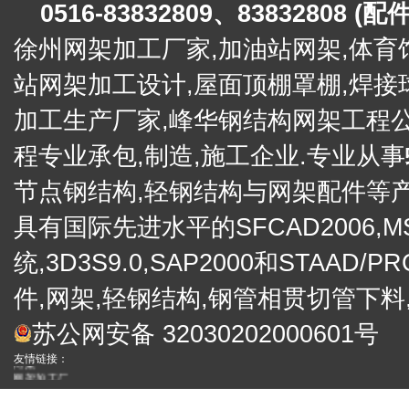
0516-83832809、83832808 (
徐州网架加工厂家,加油站网架,
体育
站网架加工设计,屋面顶棚罩棚,
焊接
加工生产厂家,峰华钢结构网架工程
程专业承包,制造,施工企业.专业从事
节点钢结构,轻钢结构与网架配件等产
具有国际先进水平的SFCAD2006,M
统,3D3S9.0,SAP2000和STA
件,网架,轻钢结构,钢管相贯切管下料
电子礼炮
苏公网安备 32030202000601号
礼炮
徐州网架厂
友情链接：
网架
网架加工厂
便携式金相
工业内窥镜