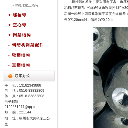
.
螺栓球
的检测主要采用角度盘、角度
- 焊接球加工流程
①相邻两螺孔中心轴线夹角误差控制在±30
②同一轴线上两螺孔端面平等度允许偏差
+ 螺栓球
当D?120mm时，偏差为?0.20mm;
+ 空心球
+ 网架结构
- 钢结构网架配件
- 轻钢结构
- 重钢结构
联系方式
手 机：
13182343888
电 话：0516-83832809
传 真：0516-83832808
电子邮箱：
2120851977@qq.com
邮 编：221144
地 址：徐州市大彭镇东三公
里