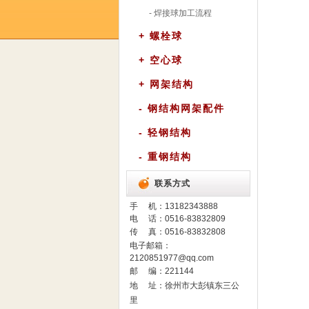
- 焊接球加工流程
+ 螺栓球
+ 空心球
+ 网架结构
- 钢结构网架配件
- 轻钢结构
- 重钢结构
联系方式
手 机：
13182343888
电 话：0516-83832809
传 真：0516-83832808
电子邮箱：
2120851977@qq.com
邮 编：221144
地 址：徐州市大彭镇东三公
里