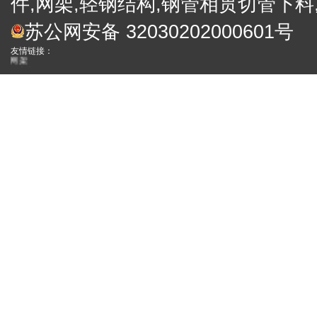
件,网架,轻钢结构,钢管相贯切管下料
电子礼炮
苏公网安备 32030202000601号
礼炮
徐州网架厂
友情链接：
网架
网架加工厂
便携式金相
工业内窥镜
网架
合作伙伴：
四川保温装 饰一体板厂家
西藏外墙保温装饰一体板
四川外墙保温装饰
真石漆保温一体板
成都外墙保温装饰一体板厂家
四川岩棉装饰保温一体板批发
拉